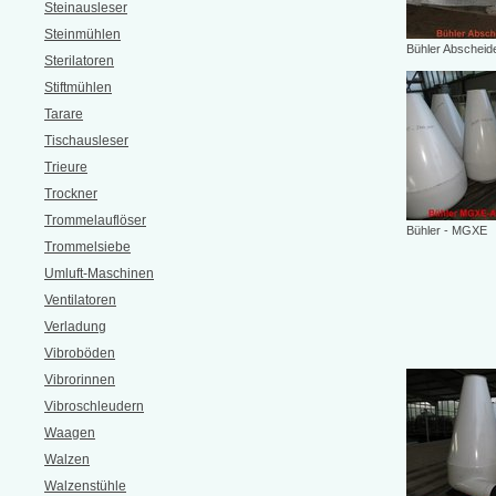
Steinausleser
Steinmühlen
Bühler Abscheid
Sterilatoren
Stiftmühlen
Tarare
Tischausleser
Trieure
Trockner
Trommelauflöser
Bühler - MGXE
Trommelsiebe
Umluft-Maschinen
Ventilatoren
Verladung
Vibroböden
Vibrorinnen
Vibroschleudern
Waagen
Walzen
Walzenstühle