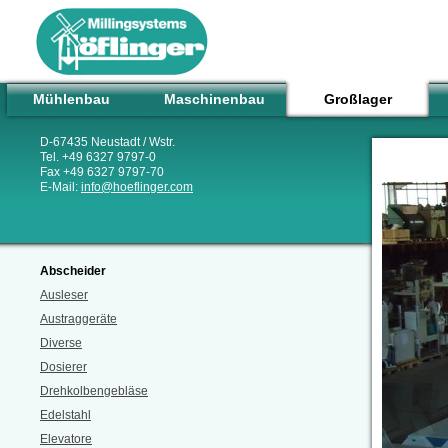
Mühlenbau
Maschinenbau
Großlager
D-67435 Neustadt / Wstr.
Tel. +49 6327 9797-0
Fax +49 6327 9797-70
E-Mail:
info
@
hoeflinger.com
Abscheider
Ausleser
Austraggeräte
Diverse
Dosierer
Drehkolbengebläse
Edelstahl
Elevatore