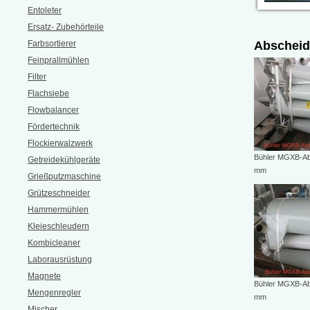
Entoleter
Ersatz- Zubehörteile
Farbsortierer
Abscheid
Feinprallmühlen
Filter
Flachsiebe
Flowbalancer
Fördertechnik
Flockierwalzwerk
Bühler MGXB-Ab
Getreidekühlgeräte
mm
Grießputzmaschine
Grützeschneider
Hammermühlen
Kleieschleudern
Kombicleaner
Laborausrüstung
Magnete
Bühler MGXB-Ab
Mengenregler
mm
Mischer