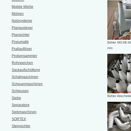
Mobile Mühle
Mühlen
Netzsysteme
Planausleser
Plansichter
Pneumatik
Bühler MGXB-Ab
mm
Prallauflöser
Probensammler
Rohrweichen
Sackaufschüttung
Schälmaschinen
Scheuermaschinen
Schleusen
Bühler Abscheid
Siebe
Separatore
Siebmaschinen
SORTEX
Steigsichter