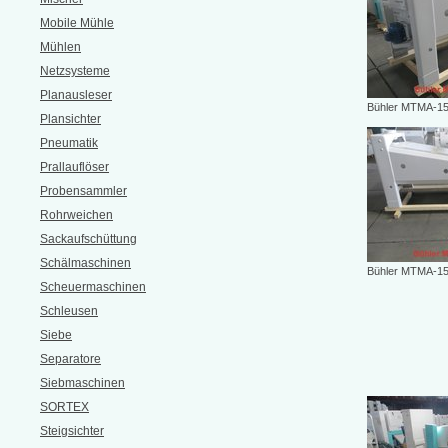
Mobile Mühle
Mühlen
Netzsysteme
Planausleser
Bühler MTMA-15
Plansichter
Pneumatik
Prallauflöser
Probensammler
Rohrweichen
Sackaufschüttung
Schälmaschinen
Bühler MTMA-15
Scheuermaschinen
Schleusen
Siebe
Separatore
Siebmaschinen
SORTEX
Steigsichter