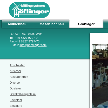
Mühlenbau
Maschinenbau
Großlager
D-67435 Neustadt / Wstr.
Tel. +49 6327 9797-0
Fax +49 6327 9797-70
E-Mail:
info
@
hoeflinger.com
Abscheider
Ausleser
Austraggeräte
Diverse
Dosierer
Drehkolbengebläse
Edelstahl
Elevatore