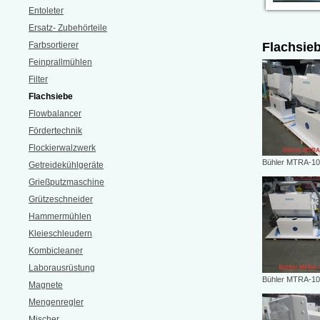
Entoleter
Ersatz- Zubehörteile
Farbsortierer
Flachsie
Feinprallmühlen
Filter
Flachsiebe
Flowbalancer
Fördertechnik
Flockierwalzwerk
Bühler MTRA-10
Getreidekühlgeräte
Grießputzmaschine
Grützeschneider
Hammermühlen
Kleieschleudern
Kombicleaner
Laborausrüstung
Bühler MTRA-10
Magnete
Mengenregler
Mischer