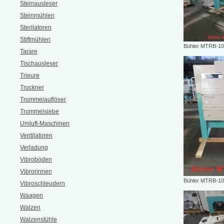
Steinausleser
Steinmühlen
Sterilatoren
Stiftmühlen
Bühler MTRB-10
Tarare
Tischausleser
Trieure
Trockner
Trommelauflöser
Trommelsiebe
Umluft-Maschinen
Ventilatoren
Verladung
Vibroböden
Vibrorinnen
Bühler MTRB-10
Vibroschleudern
Waagen
Walzen
Walzenstühle