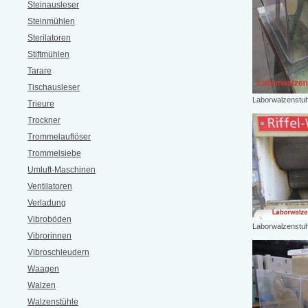
Steinausleser
Steinmühlen
Sterilatoren
Stiftmühlen
Tarare
Tischausleser
Laborwalzenstuh
Trieure
Trockner
Trommelauflöser
Trommelsiebe
Umluft-Maschinen
Ventilatoren
Verladung
Vibroböden
Laborwalzenstuh
Vibrorinnen
Vibroschleudern
Waagen
Walzen
Walzenstühle