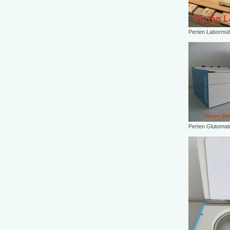
Perten Labormüh
Perten Glutomati