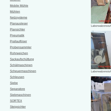
Mobile Mühle
Mühlen
Netzsysteme
Planausleser
Laborwalzenstuh
Plansichter
Pneumatik
Prallauflöser
Probensammler
Rohrweichen
Sackaufschüttung
Schälmaschinen
Scheuermaschinen
Laborwalzenstuh
Schleusen
Siebe
Separatore
Siebmaschinen
SORTEX
Steigsichter