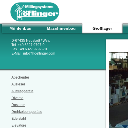
Mühlenbau
Maschinenbau
Großlager
D-67435 Neustadt / Wstr.
Tel. +49 6327 9797-0
Fax +49 6327 9797-70
E-Mail:
info
@
hoeflinger.com
Abscheider
Ausleser
Austraggeräte
Diverse
Dosierer
Drehkolbengebläse
Edelstahl
Elevatore