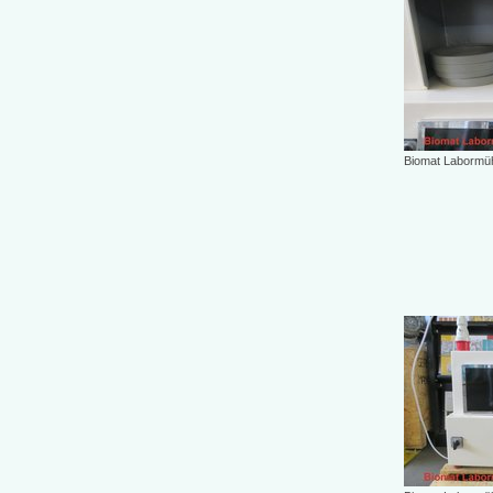
Biomat Labormüh