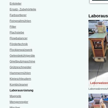
Entoleter
Ersatz- Zubehörteile
Farbsortierer
Laboraus
Feinprallmühlen
Filter
Flachsiebe
Flowbalancer
Fördertechnik
Flockierwalzwerk
Getreidekühlgeräte
Grießputzmaschine
Grützeschneider
Hammermühlen
Kleieschleudern
Kombicleaner
Laborwalzenstuh
Laborausrüstung
Magnete
Mengenregler
Mischer