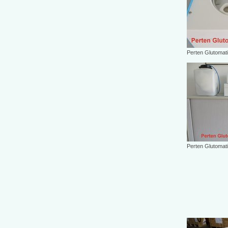
Perten Glutomati
Perten Glutomati