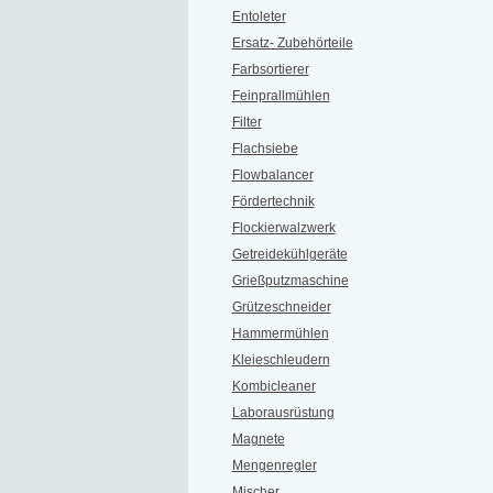
Entoleter
Ersatz- Zubehörteile
Farbsortierer
Feinprallmühlen
Filter
Flachsiebe
Flowbalancer
Fördertechnik
Flockierwalzwerk
Getreidekühlgeräte
Grießputzmaschine
Grützeschneider
Hammermühlen
Kleieschleudern
Kombicleaner
Laborausrüstung
Magnete
Mengenregler
Mischer