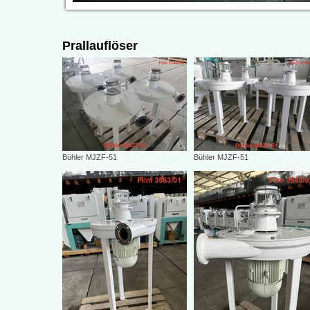
Prallauflöser
Bühler MJZF-51
Bühler MJZF-51