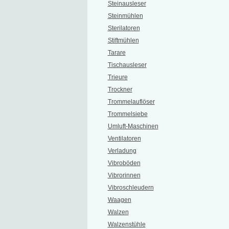
Steinausleser
Steinmühlen
Sterilatoren
Stiftmühlen
Tarare
Tischausleser
Trieure
Trockner
Trommelauflöser
Trommelsiebe
Umluft-Maschinen
Ventilatoren
Verladung
Vibroböden
Vibrorinnen
Vibroschleudern
Waagen
Walzen
Walzenstühle