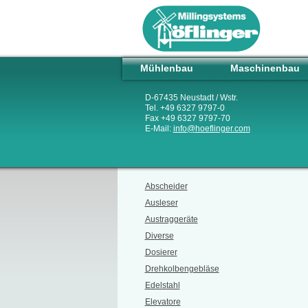
Mühlenbau
Maschinenbau
D-67435 Neustadt / Wstr.
Tel. +49 6327 9797-0
Fax +49 6327 9797-70
E-Mail:
info
@
hoeflinger.com
Abscheider
Ausleser
Austraggeräte
Diverse
Dosierer
Drehkolbengebläse
Edelstahl
Elevatore