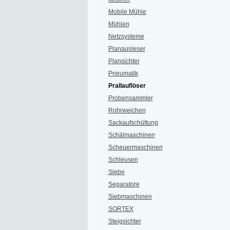
Mobile Mühle
Mühlen
Netzsysteme
Planausleser
Plansichter
Pneumatik
Prallauflöser
Probensammler
Rohrweichen
Sackaufschüttung
Schälmaschinen
Scheuermaschinen
Schleusen
Siebe
Separatore
Siebmaschinen
SORTEX
Steigsichter