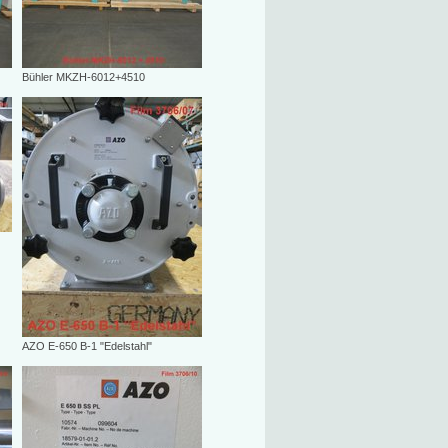
Bühler MKZH-6012+4510
AZO E-650 B-1 "Edelstahl"