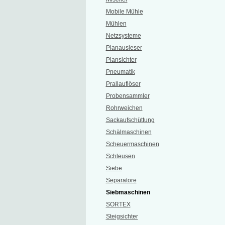
Mobile Mühle
Mühlen
Netzsysteme
Planausleser
Plansichter
Pneumatik
Prallauflöser
Probensammler
Rohrweichen
Sackaufschüttung
Schälmaschinen
Scheuermaschinen
Schleusen
Siebe
Separatore
Siebmaschinen
SORTEX
Steigsichter