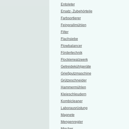
Entoleter
Ersatz- Zubehörteile
Farbsortierer
Feinprallmühlen
Filter
Flachsiebe
Flowbalancer
Fördertechnik
Flockierwalzwerk
Getreidekühlgeräte
Grießputzmaschine
Grützeschneider
Hammermühlen
Kleieschleudern
Kombicleaner
Laborausrüstung
Magnete
Mengenregler
Mischer