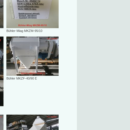
Bühler-Miag MKZM-95/10
Bühler MKZF-40/90 E