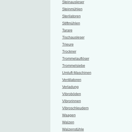
Steinausleser
Steinmühlen
Sterilatoren
Stiftmühlen
Tarare
Tischausleser
Trieure
Trockner
Trommelauflöser
Trommelsiebe
Umluft-Maschinen
Ventilatoren
Verladung
Vibroböden
Vibrorinnen
Vibroschleudern
Waagen
Walzen
Walzenstühle