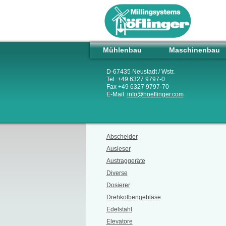
Mühlenbau
Maschinenbau
D-67435 Neustadt / Wstr.
Tel. +49 6327 9797-0
Fax +49 6327 9797-70
E-Mail:
info
@
hoeflinger.com
Abscheider
Ausleser
Austraggeräte
Diverse
Dosierer
Drehkolbengebläse
Edelstahl
Elevatore