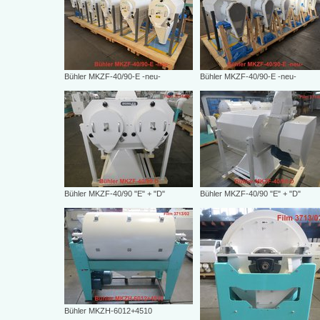
Bühler MKZF-40/90-E -neu-
Bühler MKZF-40/90-E -neu-
Bühler MKZF-40/90 "E" + "D"
Bühler MKZF-40/90 "E" + "D"
Bühler MKZH-6012+4510