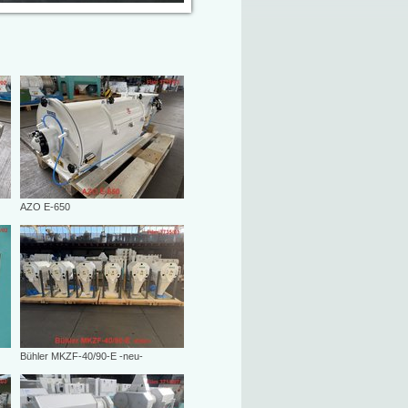
AZO E-650
Bühler MKZF-40/90-E -neu-