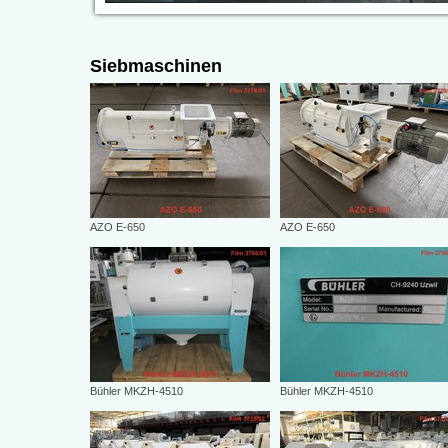
Siebmaschinen
AZO E-650
AZO E-650
Bühler MKZH-4510
Bühler MKZH-4510