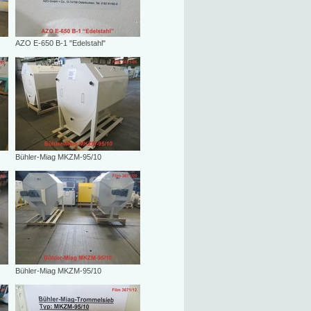
AZO E-650 B-1 "Edelstahl"
Bühler-Miag MKZM-95/10
Bühler-Miag MKZM-95/10