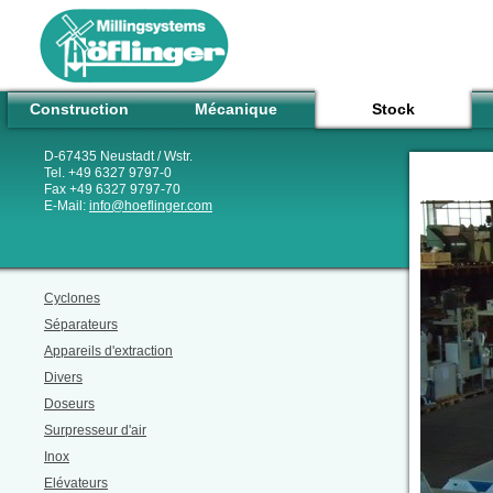
Construction
Mécanique
Stock
D-67435 Neustadt / Wstr.
Tel. +49 6327 9797-0
Fax +49 6327 9797-70
E-Mail:
info
@
hoeflinger.com
Cyclones
Séparateurs
Appareils d'extraction
Divers
Doseurs
Surpresseur d'air
Inox
Elévateurs