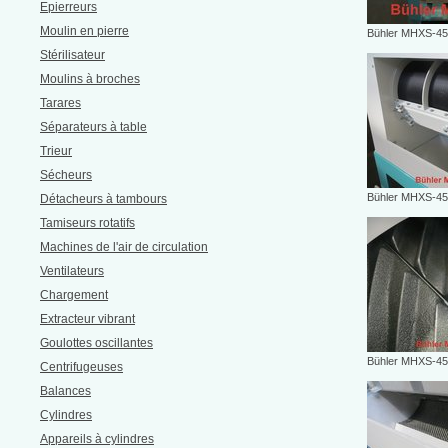
Epierreurs
Moulin en pierre
Bühler MHXS-45
Stérilisateur
Moulins à broches
Tarares
Séparateurs à table
Trieur
Sécheurs
Bühler MHXS-45
Détacheurs à tambours
Tamiseurs rotatifs
Machines de l'air de circulation
Ventilateurs
Chargement
Extracteur vibrant
Goulottes oscillantes
Bühler MHXS-45
Centrifugeuses
Balances
Cylindres
Appareils à cylindres