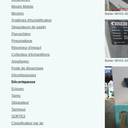
Moulin Mobile
Moulins
Bühler MHXS-30/6
Systèmes d'humidification
Séparateurs de paddy
Plansichters
Pneumatique
Résolveur d'impact
Collecteur d'échantillons
Bühler MHXS-30/6
Aiguillages
Poste de désachage
Décortiqueuses
Décortiqueuse
Ecluses
Tamis
Séparateur
Tamiseur
SORTEX
Classificateur par air