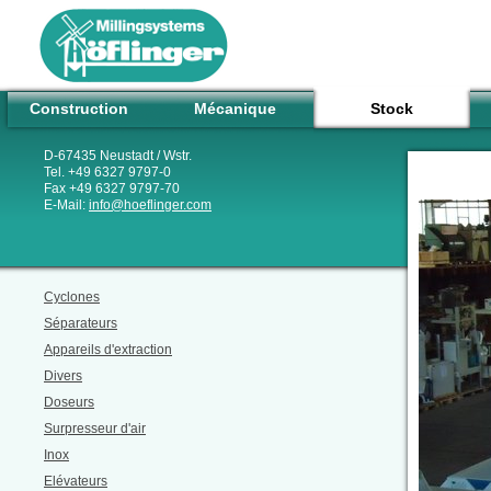
Construction
Mécanique
Stock
D-67435 Neustadt / Wstr.
Tel. +49 6327 9797-0
Fax +49 6327 9797-70
E-Mail:
info
@
hoeflinger.com
Cyclones
Séparateurs
Appareils d'extraction
Divers
Doseurs
Surpresseur d'air
Inox
Elévateurs