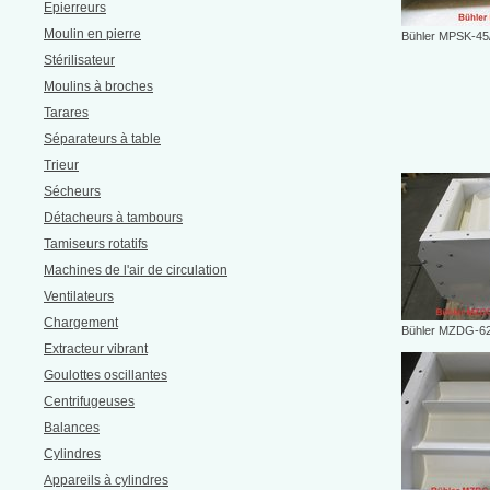
Epierreurs
Moulin en pierre
Bühler MPSK-45
Stérilisateur
Moulins à broches
Tarares
Séparateurs à table
Trieur
Sécheurs
Détacheurs à tambours
Tamiseurs rotatifs
Machines de l'air de circulation
Ventilateurs
Chargement
Bühler MZDG-62
Extracteur vibrant
Goulottes oscillantes
Centrifugeuses
Balances
Cylindres
Appareils à cylindres