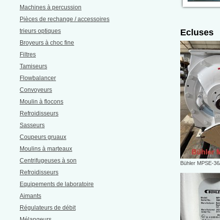
Machines à percussion
Pièces de rechange / accessoires
trieurs optiques
Ecluses
Broyeurs à choc fine
Filtres
Tamiseurs
Flowbalancer
Convoyeurs
Moulin à flocons
Refroidisseurs
Sasseurs
Coupeurs gruaux
Moulins à marteaux
Centrifugeuses à son
Bühler MPSE-36
Refroidisseurs
Equipements de laboratoire
Aimants
Régulateurs de débit
Mélangeurs