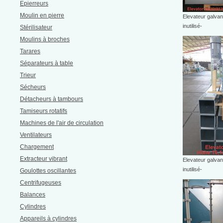
Epierreurs
Moulin en pierre
Elevateur galvan
inutilisé-
Stérilisateur
Moulins à broches
Tarares
Séparateurs à table
Trieur
Sécheurs
Détacheurs à tambours
Tamiseurs rotatifs
Machines de l'air de circulation
Ventilateurs
Chargement
Extracteur vibrant
Elevateur galvan
inutilisé-
Goulottes oscillantes
Centrifugeuses
Balances
Cylindres
Appareils à cylindres