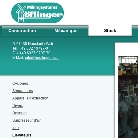
Construction
Mécanique
Stock
D-67435 Neustadt / Wstr.
Tel. +49 6327 9797-0
Fax +49 6327 9797-70
E-Mail:
info
@
hoeflinger.com
Cyclones
Séparateurs
Appareils d'extraction
Divers
Doseurs
Surpresseur d'air
Inox
Elévateurs