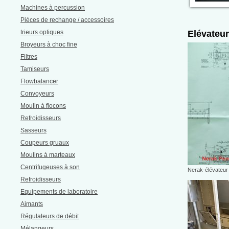
Machines à percussion
Pièces de rechange / accessoires
trieurs optiques
Elévateu
Broyeurs à choc fine
Filtres
Tamiseurs
Flowbalancer
Convoyeurs
Moulin à flocons
Refroidisseurs
Sasseurs
Coupeurs gruaux
Moulins à marteaux
Centrifugeuses à son
Nerak-élévateur 
Refroidisseurs
Equipements de laboratoire
Aimants
Régulateurs de débit
Mélangeurs