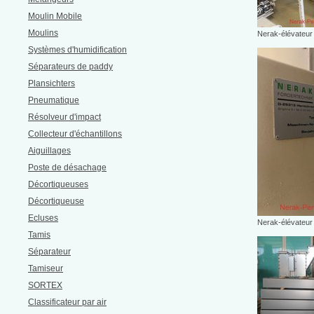
Moulin Mobile
Moulins
Nerak-élévateur 
Systèmes d'humidification
Séparateurs de paddy
Plansichters
Pneumatique
Résolveur d'impact
Collecteur d'échantillons
Aiguillages
Poste de désachage
Décortiqueuses
Décortiqueuse
Ecluses
Nerak-élévateur 
Tamis
Séparateur
Tamiseur
SORTEX
Classificateur par air