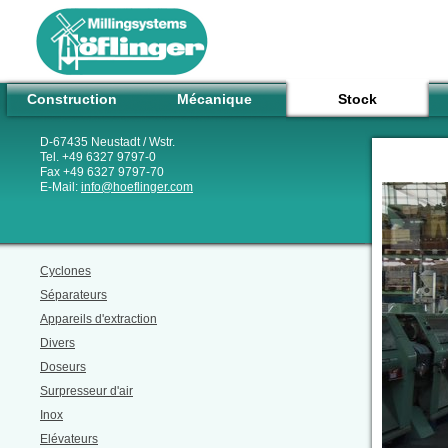
Construction
Mécanique
Stock
D-67435 Neustadt / Wstr.
Tel. +49 6327 9797-0
Fax +49 6327 9797-70
E-Mail:
info
@
hoeflinger.com
Cyclones
Séparateurs
Appareils d'extraction
Divers
Doseurs
Surpresseur d'air
Inox
Elévateurs