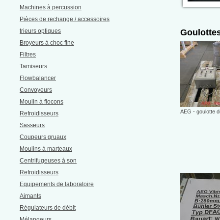
Machines à percussion
Pièces de rechange / accessoires
trieurs optiques
Goulottes
Broyeurs à choc fine
Filtres
Tamiseurs
Flowbalancer
Convoyeurs
Moulin à flocons
AEG - goulotte 
Refroidisseurs
Sasseurs
Coupeurs gruaux
Moulins à marteaux
Centrifugeuses à son
Refroidisseurs
Equipements de laboratoire
Aimants
Régulateurs de débit
Mélangeurs