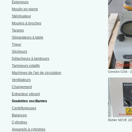
Epierreurs
Moulin en pierre
Stérilisateur
Moulins à broches
Tarares
Séparateurs à table
Trieur
Sécheurs
Détacheurs à tambours
Tamiseurs rotatifs
Gericke GSA - 
Machines de l'air de circulation
Ventilateurs
Chargement
Extracteur vibrant
Goulottes oscillantes
Centrifugeuses
Balances
Bühler MZVE 220
Cylindres
Appareils à cylindres