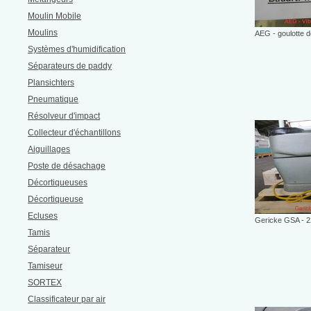
Moulin Mobile
Moulins
AEG - goulotte 
Systèmes d'humidification
Séparateurs de paddy
Plansichters
Pneumatique
Résolveur d'impact
Collecteur d'échantillons
Aiguillages
Poste de désachage
Décortiqueuses
Décortiqueuse
Ecluses
Gericke GSA - 
Tamis
Séparateur
Tamiseur
SORTEX
Classificateur par air