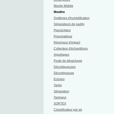
Moulin Mobile
Moulins
Systèmes d'humidification
Séparateurs de paddy
Plansichters
Pneumatique
Résolveur d'impact
Collecteur d'échantillons
Aiguillages
Poste de désachage
Décortiqueuses
Décortiqueuse
Ecluses
Tamis
Séparateur
Tamiseur
SORTEX
Classificateur par air