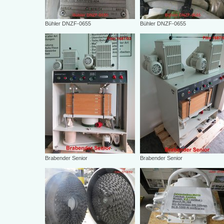
Bühler DNZF-0655
Bühler DNZF-0655
Brabender Senior
Brabender Senior