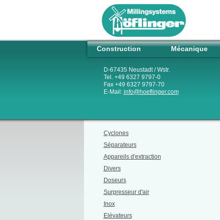
Construction
Mécanique
D-67435 Neustadt / Wstr.
Tel. +49 6327 9797-0
Fax +49 6327 9797-70
E-Mail:
info
@
hoeflinger.com
Cyclones
Séparateurs
Appareils d'extraction
Divers
Doseurs
Surpresseur d'air
Inox
Elévateurs