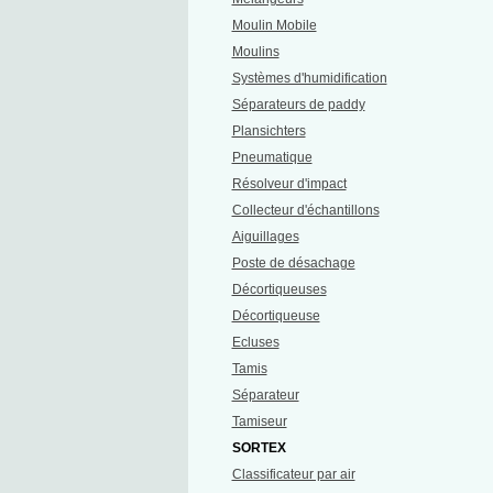
Moulin Mobile
Moulins
Systèmes d'humidification
Séparateurs de paddy
Plansichters
Pneumatique
Résolveur d'impact
Collecteur d'échantillons
Aiguillages
Poste de désachage
Décortiqueuses
Décortiqueuse
Ecluses
Tamis
Séparateur
Tamiseur
SORTEX
Classificateur par air