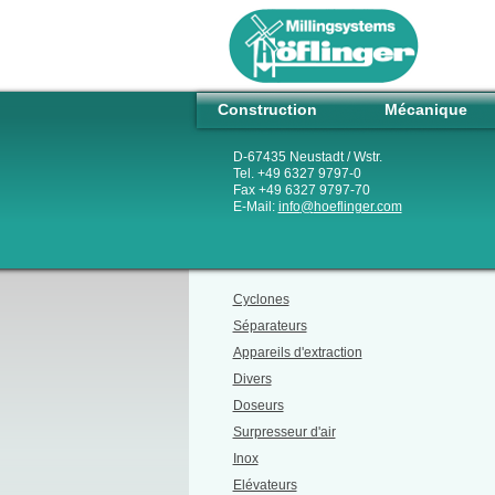
Construction
Mécanique
D-67435 Neustadt / Wstr.
Tel. +49 6327 9797-0
Fax +49 6327 9797-70
E-Mail:
info
@
hoeflinger.com
Cyclones
Séparateurs
Appareils d'extraction
Divers
Doseurs
Surpresseur d'air
Inox
Elévateurs