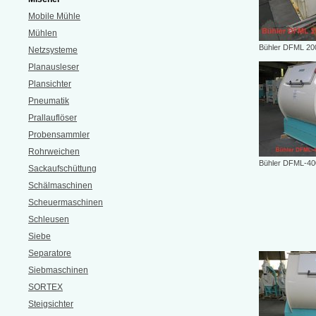
Mobile Mühle
Mühlen
Bühler DFML 200
Netzsysteme
Planausleser
Plansichter
Pneumatik
Prallauflöser
Probensammler
Rohrweichen
Bühler DFML-400
Sackaufschüttung
Schälmaschinen
Scheuermaschinen
Schleusen
Siebe
Separatore
Siebmaschinen
SORTEX
Steigsichter