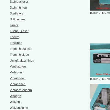
Steinausleser
Steinmühlen
Bühler DFML-400
Sterilatoren
Stiftmühlen
Tarare
Tischausleser
Trieure
Trockner
Trommelauflöser
Trommelsiebe
Umluft-Maschinen
Ventilatoren
Verladung
Vibroböden
Bühler DFML-400
Vibrorinnen
Vibroschleudern
Waagen
Walzen
Walzenstühle