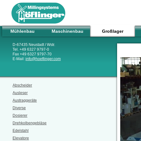
Mühlenbau
Maschinenbau
Großlager
D-67435 Neustadt / Wstr.
Tel. +49 6327 9797-0
Fax +49 6327 9797-70
E-Mail:
info
@
hoeflinger.com
Abscheider
Ausleser
Austraggeräte
Diverse
Dosierer
Drehkolbengebläse
Edelstahl
Elevatore