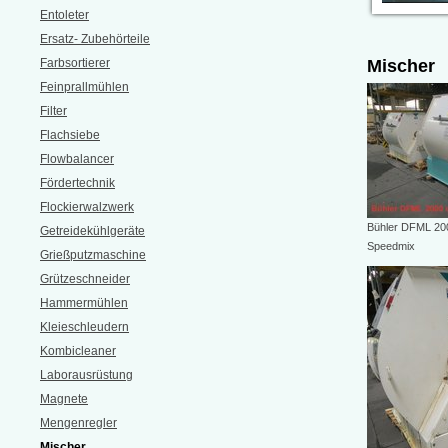
Entoleter
Ersatz- Zubehörteile
Farbsortierer
Mischer
Feinprallmühlen
Filter
Flachsiebe
Flowbalancer
Fördertechnik
Flockierwalzwerk
Bühler DFML 200
Getreidekühlgeräte
Speedmix
Grießputzmaschine
Grützeschneider
Hammermühlen
Kleieschleudern
Kombicleaner
Laborausrüstung
Magnete
Mengenregler
Mischer