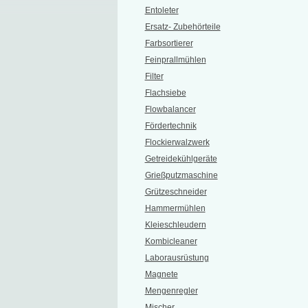
Entoleter
Ersatz- Zubehörteile
Farbsortierer
Feinprallmühlen
Filter
Flachsiebe
Flowbalancer
Fördertechnik
Flockierwalzwerk
Getreidekühlgeräte
Grießputzmaschine
Grützeschneider
Hammermühlen
Kleieschleudern
Kombicleaner
Laborausrüstung
Magnete
Mengenregler
Mischer