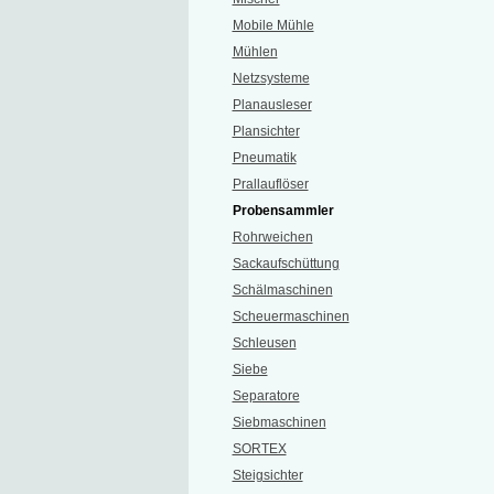
Mobile Mühle
Mühlen
Netzsysteme
Planausleser
Plansichter
Pneumatik
Prallauflöser
Probensammler
Rohrweichen
Sackaufschüttung
Schälmaschinen
Scheuermaschinen
Schleusen
Siebe
Separatore
Siebmaschinen
SORTEX
Steigsichter