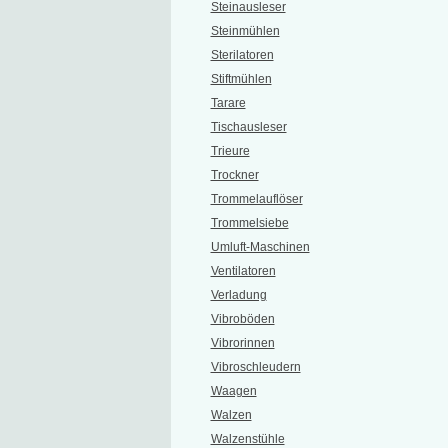
Steinausleser
Steinmühlen
Sterilatoren
Stiftmühlen
Tarare
Tischausleser
Trieure
Trockner
Trommelauflöser
Trommelsiebe
Umluft-Maschinen
Ventilatoren
Verladung
Vibroböden
Vibrorinnen
Vibroschleudern
Waagen
Walzen
Walzenstühle