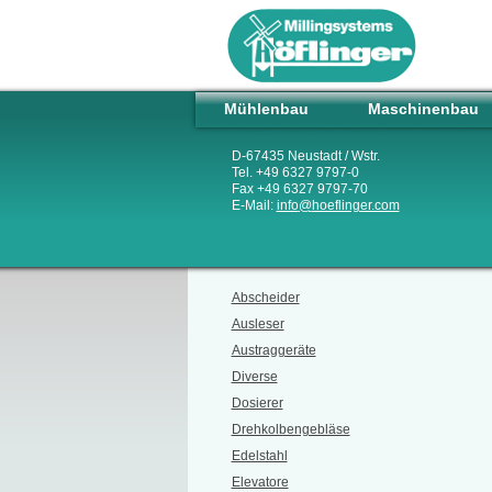
Mühlenbau
Maschinenbau
D-67435 Neustadt / Wstr.
Tel. +49 6327 9797-0
Fax +49 6327 9797-70
E-Mail:
info
@
hoeflinger.com
Abscheider
Ausleser
Austraggeräte
Diverse
Dosierer
Drehkolbengebläse
Edelstahl
Elevatore