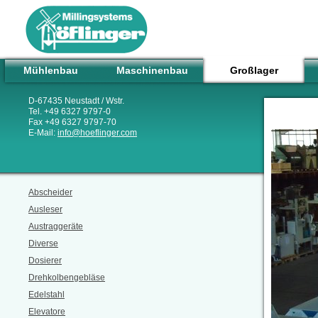
Mühlenbau
Maschinenbau
Großlager
D-67435 Neustadt / Wstr.
Tel. +49 6327 9797-0
Fax +49 6327 9797-70
E-Mail:
info
@
hoeflinger.com
Abscheider
Ausleser
Austraggeräte
Diverse
Dosierer
Drehkolbengebläse
Edelstahl
Elevatore