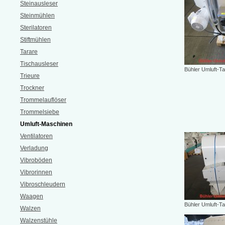
Steinausleser
Steinmühlen
Sterilatoren
Stiftmühlen
Tarare
Tischausleser
Bühler Umluft-T
Trieure
Trockner
Trommelauflöser
Trommelsiebe
Umluft-Maschinen
Ventilatoren
Verladung
Vibroböden
Vibrorinnen
Vibroschleudern
Waagen
Bühler Umluft-T
Walzen
Walzenstühle