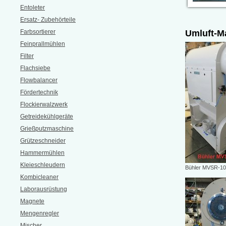
Entoleter
Ersatz- Zubehörteile
Farbsortierer
Umluft-M
Feinprallmühlen
Filter
Flachsiebe
Flowbalancer
Fördertechnik
Flockierwalzwerk
Getreidekühlgeräte
Grießputzmaschine
Grützeschneider
Hammermühlen
Kleieschleudern
Bühler MVSR-10
Kombicleaner
Laborausrüstung
Magnete
Mengenregler
Mischer