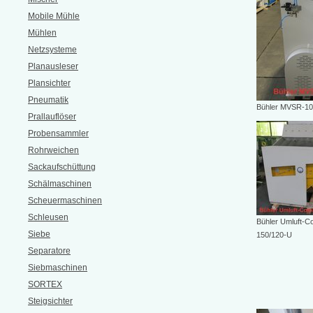
Mobile Mühle
Mühlen
Netzsysteme
Planausleser
Plansichter
Pneumatik
Bühler MVSR-10
Prallauflöser
Probensammler
Rohrweichen
Sackaufschüttung
Schälmaschinen
Scheuermaschinen
Schleusen
Bühler Umluft-
Siebe
150/120-U
Separatore
Siebmaschinen
SORTEX
Steigsichter